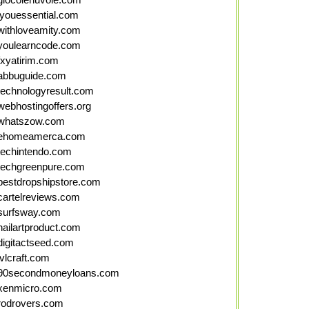
iyouessential.com
withloveamity.com
youlearncode.com
fxyatirim.com
abbuguide.com
technologyresult.com
webhostingoffers.org
whatszow.com
ehomeamerca.com
techintendo.com
techgreenpure.com
bestdropshipstore.com
cartelreviews.com
surfsway.com
nailartproduct.com
digitactseed.com
lvlcraft.com
90secondmoneyloans.com
xenmicro.com
rodrovers.com