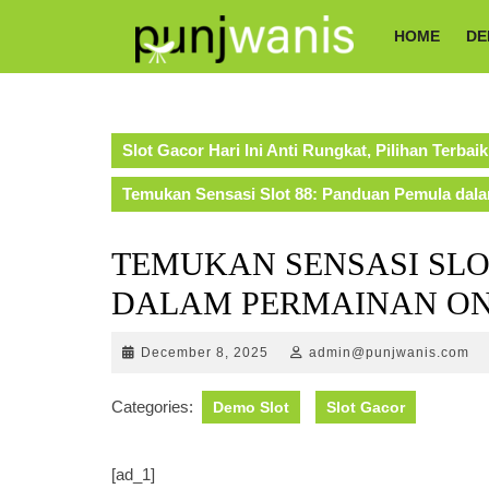
Skip
to
HOME
DE
content
Slot Gacor Hari Ini Anti Rungkat, Pilihan Terbaik
Temukan Sensasi Slot 88: Panduan Pemula dal
TEMUKAN SENSASI SLO
DALAM PERMAINAN ON
December
ad
December 8, 2025
admin@punjwanis.com
8,
2025
Categories:
Demo Slot
Slot Gacor
[ad_1]