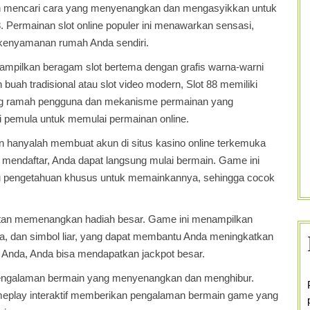
an mencari cara yang menyenangkan dan mengasyikkan untuk
 Permainan slot online populer ini menawarkan sensasi,
 kenyamanan rumah Anda sendiri.
enampilkan beragam slot bertema dengan grafis warna-warni
uah tradisional atau slot video modern, Slot 88 memiliki
ng ramah pengguna dan mekanisme permainan yang
i pemula untuk memulai permainan online.
an hanyalah membuat akun di situs kasino online terkemuka
mendaftar, Anda dapat langsung mulai bermain. Game ini
au pengetahuan khusus untuk memainkannya, sehingga cocok
patan memenangkan hadiah besar. Game ini menampilkan
anda, dan simbol liar, yang dapat membantu Anda meningkatkan
 Anda, Anda bisa mendapatkan jackpot besar.
pengalaman bermain yang menyenangkan dan menghibur.
ameplay interaktif memberikan pengalaman bermain game yang