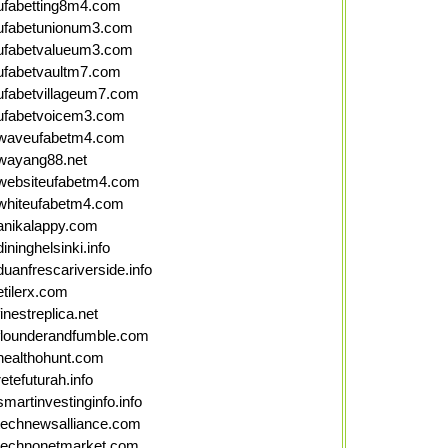
ufabetting8m4.com
ufabetunionum3.com
ufabetvalueum3.com
ufabetvaultm7.com
ufabetvillageum7.com
ufabetvoicem3.com
waveufabetm4.com
wayang88.net
websiteufabetm4.com
whiteufabetm4.com
anikalappy.com
dininghelsinki.info
duanfrescariverside.info
etilerx.com
finestreplica.net
flounderandfumble.com
healthohunt.com
retefuturah.info
smartinvestinginfo.info
technewsalliance.com
technonetmarket.com