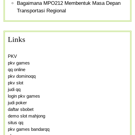
Bagaimana MPO212 Membentuk Masa Depan
Transportasi Regional
Links
PKV
pkv games
qq online
pkv dominoqq
pkv slot
judi qq
login pkv games
judi poker
daftar sbobet
demo slot mahjong
situs qq
pkv games bandarqq