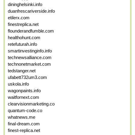
dininghelsinki.info
duanfrescariverside.info
etilerx.com
finestreplica.net
flounderandfumble.com
healthohunt.com
retefuturah.info
smartinvestinginfo.info
technewsalliance.com
technonetmarket.com
tedstanger.net
ufabett732um3.com
uskola.info
wagonpaints.info
waitfornext.com
clearvisionmarketing.co
quantum-code.co
whatnews.me
final-dream.com
finest-replica.net