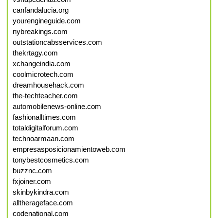
canfandalucia.org
yourengineguide.com
nybreakings.com
outstationcabsservices.com
thekrtagy.com
xchangeindia.com
coolmicrotech.com
dreamhousehack.com
the-techteacher.com
automobilenews-online.com
fashionalltimes.com
totaldigitalforum.com
technoarmaan.com
empresasposicionamientoweb.com
tonybestcosmetics.com
buzznc.com
fxjoiner.com
skinbykindra.com
alltherageface.com
codenational.com