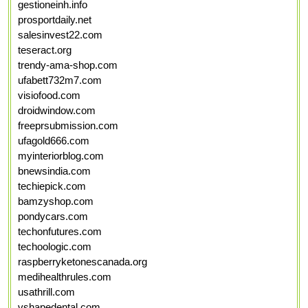
gestioneinh.info
prosportdaily.net
salesinvest22.com
teseract.org
trendy-ama-shop.com
ufabett732m7.com
visiofood.com
droidwindow.com
freeprsubmission.com
ufagold666.com
myinteriorblog.com
bnewsindia.com
techiepick.com
bamzyshop.com
pondycars.com
techonfutures.com
techoologic.com
raspberryketonescanada.org
medihealthrules.com
usathrill.com
vshapedental.com