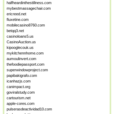
halfheardinthestillness.com
mybestmassagechair.com
ericreed.net
fluxetine.com
mobilecasino8760.com
betqq3.net
casinoloans5.us
CasinoAuction.us
kipooglecouk.us
mykitchennhome.com
aumoulinvert.com
thefoodiepassport.com
superwindowproject.com
papibakigrafo.com
icanhazjs.com
canimpact.org
goviralstudy.com
cartourism.net
apple-cores.com
pulserasdeactividad10.com