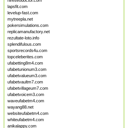
hireseodoctor.com
lapsfit.com
levelup-fast.com
mytreepla.net
pokersimulations.com
replicamanufactory.net
rezultate-loto.info
splendifulous.com
sportsrecords4u.com
topceleberites.com
ufabetting8m4.com
ufabetunionum3.com
ufabetvalueum3.com
ufabetvaultm7.com
ufabetvillageum7.com
ufabetvoicem3.com
waveufabetm4.com
wayang88.net
websiteufabetm4.com
whiteufabetm4.com
anikalappy.com