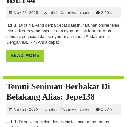
Kegembiraan
May
admin@punjwanis.
May 29, 2025
admin@punjwanis.com
2:00 pm
Taruhan
29,
2025
[ad_1] Di dunia yang serba cepat saat ini, taruhan online telah
Online
menjadi cara yang populer dan nyaman untuk menikmati
sensasi perjudian dari kenyamanan rumah Anda sendiri.
Dengan
Dengan IBET44, Anda dapat
IBET44
READ
READ MORE
MORE
Temui Seniman Berbakat Di
Temui
Belakang Alias: Jepe138
Seniman
May
admin@punjwanis.
May 29, 2025
admin@punjwanis.com
1:57 am
Berbaka
29,
2025
[ad_1] Di dunia seni dan desain digital, ada orang -orang
Di