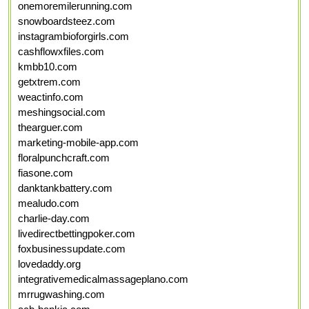
onemoremilerunning.com
snowboardsteez.com
instagrambioforgirls.com
cashflowxfiles.com
kmbb10.com
getxtrem.com
weactinfo.com
meshingsocial.com
thearguer.com
marketing-mobile-app.com
floralpunchcraft.com
fiasone.com
danktankbattery.com
mealudo.com
charlie-day.com
livedirectbettingpoker.com
foxbusinessupdate.com
lovedaddy.org
integrativemedicalmassageplano.com
mrrugwashing.com