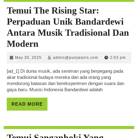
Temui The Rising Star:
Perpaduan Unik Bandardewi
Antara Musik Tradisional Dan
Temui
Modern
The
May
admin@punjwanis.
May 30, 2025
admin@punjwanis.com
2:03 pm
Rising
30,
2025
[ad_1] Di dunia musik, ada seniman yang berpegang pada
Star:
akar tradisional budaya mereka dan ada orang yang
mendorong batasan dan bereksperimen dengan suara dan
Perpaduan
gaya baru. Musisi Indonesia Bandardewi adalah
Unik
READ
READ MORE
Bandardewi
MORE
Antara
Musik
Temui Sanganhoki Yang