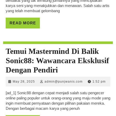
berbakat yang tak terhitung jumlahnya yang menciptakan
karya seni yang menakjubkan dan menawan. Salah satu artis
Belakan
yang telah membuat gelombang
Alias:
READ
READ MORE
Jepe138
MORE
Temui Mastermind Di Balik
Sonic88: Wawancara Eksklusif
Temui
Dengan Pendiri
Mastermind
May
admin@punjwanis.
May 28, 2025
admin@punjwanis.com
1:52 pm
Di
28,
2025
[ad_1] Sonic88 dengan cepat menjadi salah satu pengecer
Balik
online paling populer untuk orang-orang yang maju mode yang
ingin membuat pernyataan dengan pilihan pakaian mereka.
Sonic88:
Dengan berbagai macam karya yang penuh