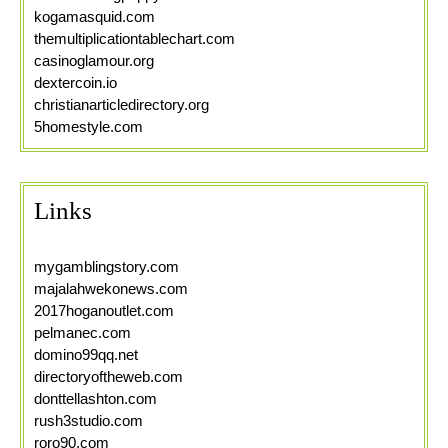
kogamasquid.com
themultiplicationtablechart.com
casinoglamour.org
dextercoin.io
christianarticledirectory.org
5homestyle.com
Links
mygamblingstory.com
majalahwekonews.com
2017hoganoutlet.com
pelmanec.com
domino99qq.net
directoryoftheweb.com
donttellashton.com
rush3studio.com
roro90.com