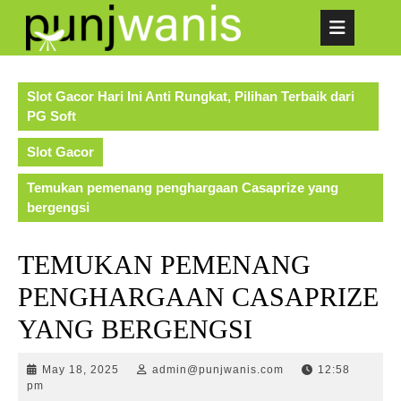
Skip
Op
to
content
But
Slot Gacor Hari Ini Anti Rungkat, Pilihan Terbaik dari
PG Soft
Slot Gacor
Temukan pemenang penghargaan Casaprize yang
bergengsi
TEMUKAN PEMENANG
PENGHARGAAN CASAPRIZE
YANG BERGENGSI
May
admin@punjwanis.c
May 18, 2025
admin@punjwanis.com
12:58
18,
pm