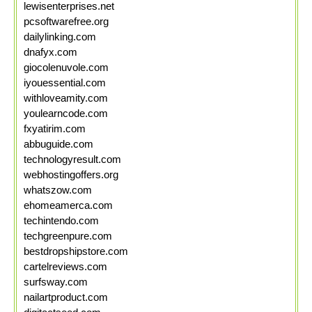
lewisenterprises.net
pcsoftwarefree.org
dailylinking.com
dnafyx.com
giocolenuvole.com
iyouessential.com
withloveamity.com
youlearncode.com
fxyatirim.com
abbuguide.com
technologyresult.com
webhostingoffers.org
whatszow.com
ehomeamerca.com
techintendo.com
techgreenpure.com
bestdropshipstore.com
cartelreviews.com
surfsway.com
nailartproduct.com