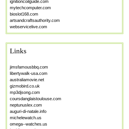
ignitioncoilguide.com
mytechcomputer.com
bioslot168.com
artsandcraftsauthority.com
webservicelive.com
Links
jimsfamousbbq.com
libertywalk-usa.com
australiamovie.net
gizmobird.co.uk
mp3djsong.com
coursdanglaistoulouse.com
neptunuslex.com
auguri-di-natale.info
michelewatch.us
omega--watches.us