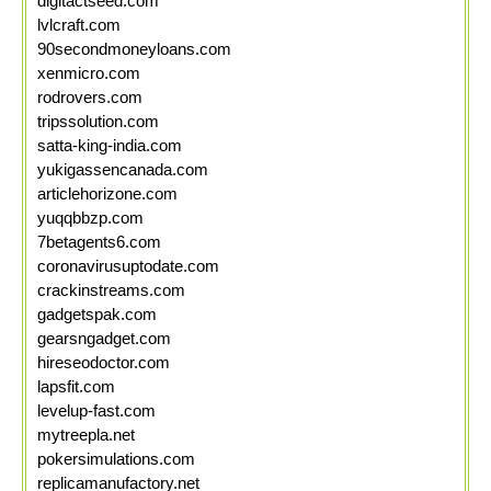
digitactseed.com
lvlcraft.com
90secondmoneyloans.com
xenmicro.com
rodrovers.com
tripssolution.com
satta-king-india.com
yukigassencanada.com
articlehorizone.com
yuqqbbzp.com
7betagents6.com
coronavirusuptodate.com
crackinstreams.com
gadgetspak.com
gearsngadget.com
hireseodoctor.com
lapsfit.com
levelup-fast.com
mytreepla.net
pokersimulations.com
replicamanufactory.net