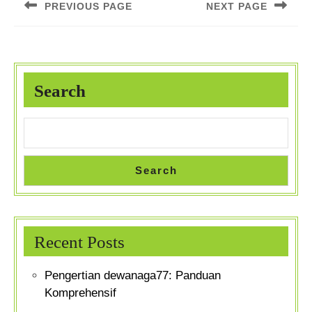
PREVIOUS PAGE
NEXT PAGE
Previous
Next
post:
post:
Search
Search
Recent Posts
Pengertian dewanaga77: Panduan
Komprehensif