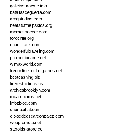
galiciasuroeste.info
batallasdeguerra.com
dregstudios.com
neatstuffhelpskids.org
moraessoccer.com
forochile.org
chart-track.com
wonderfultraveling.com
promocioname.net
wimaxworld.com
freeonlinecricketgames.net
bestcashing.biz
firerestrictions.us
archiesbrooklyn.com
muambeiros.net
infozblog.com
chonbaihat.com
elblogdeoscargonzalez.com
webpromote.net
steroids-store.co