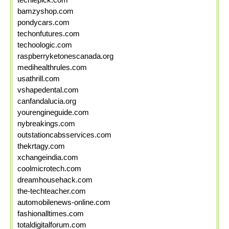
bamzyshop.com
pondycars.com
techonfutures.com
techoologic.com
raspberryketonescanada.org
medihealthrules.com
usathrill.com
vshapedental.com
canfandalucia.org
yourengineguide.com
nybreakings.com
outstationcabsservices.com
thekrtagy.com
xchangeindia.com
coolmicrotech.com
dreamhousehack.com
the-techteacher.com
automobilenews-online.com
fashionalltimes.com
totaldigitalforum.com