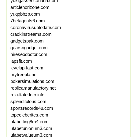
yukigassencanada.com
articlehorizone.com
yuqqbbzp.com
7betagents6.com
coronavirusuptodate.com
crackinstreams.com
gadgetspak.com
gearsngadget.com
hireseodoctor.com
lapsfit.com
levelup-fast.com
mytreepla.net
pokersimulations.com
replicamanufactory.net
rezultate-loto.info
splendifulous.com
sportsrecords4u.com
topceleberites.com
ufabetting8m4.com
ufabetunionum3.com
ufabetvalueum3.com