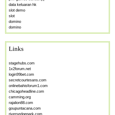
data keluaran hk
slot demo
slot
domino
domino
Links
stagehubs.com
1x2forum.net
login99bet.com
secretcourtesans.com
onlinebahisforum1.com
chicagoheadline.com
camming.org
rajalion88.com
goupuntacana.com
riversedgepark.com