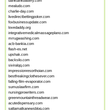
danktankbattery.com
mealudo.com
charlie-day.com
livedirectbettingpoker.com
foxbusinessupdate.com
lovedaddy.org
integrativemedicalmassageplano.com
mrrugwashing.com
acb-bankia.com
flash-es.net
upshak.com
backsilo.com
siviralqq.com
impressionresorthoian.com
bestfreakingclothesever.com
falling-film-evaporator.com
sumuslawfirm.com
nursingprowriters.com
greenmountainthreadwear.com
acutedispensary.com
sattamatkanewsblog.com