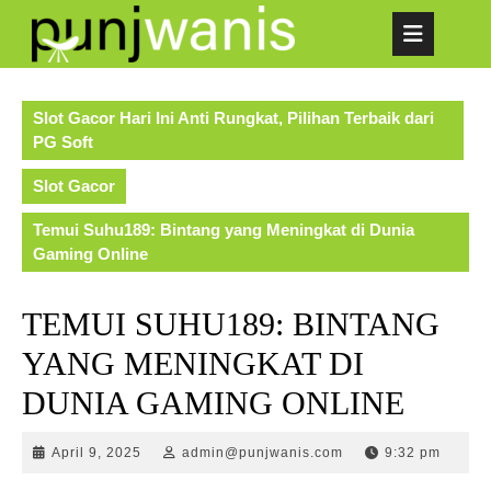
Skip
Op
to
content
But
Slot Gacor Hari Ini Anti Rungkat, Pilihan Terbaik dari
PG Soft
Slot Gacor
Temui Suhu189: Bintang yang Meningkat di Dunia
Gaming Online
TEMUI SUHU189: BINTANG
YANG MENINGKAT DI
DUNIA GAMING ONLINE
April
admin@punjwanis.c
April 9, 2025
admin@punjwanis.com
9:32 pm
9,