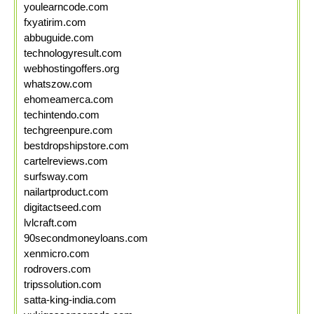
youlearncode.com
fxyatirim.com
abbuguide.com
technologyresult.com
webhostingoffers.org
whatszow.com
ehomeamerca.com
techintendo.com
techgreenpure.com
bestdropshipstore.com
cartelreviews.com
surfsway.com
nailartproduct.com
digitactseed.com
lvlcraft.com
90secondmoneyloans.com
xenmicro.com
rodrovers.com
tripssolution.com
satta-king-india.com