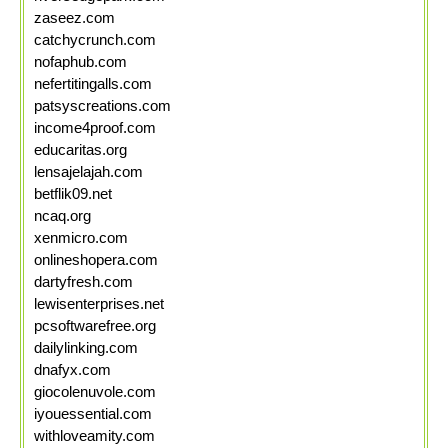
zaseez.com
catchycrunch.com
nofaphub.com
nefertitingalls.com
patsyscreations.com
income4proof.com
educaritas.org
lensajelajah.com
betflik09.net
ncaq.org
xenmicro.com
onlineshopera.com
dartyfresh.com
lewisenterprises.net
pcsoftwarefree.org
dailylinking.com
dnafyx.com
giocolenuvole.com
iyouessential.com
withloveamity.com