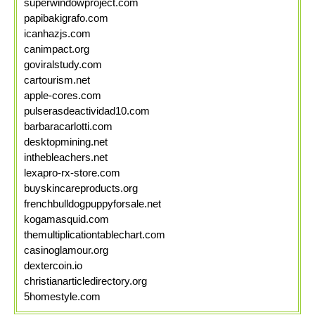
superwindowproject.com
papibakigrafo.com
icanhazjs.com
canimpact.org
goviralstudy.com
cartourism.net
apple-cores.com
pulserasdeactividad10.com
barbaracarlotti.com
desktopmining.net
inthebleachers.net
lexapro-rx-store.com
buyskincareproducts.org
frenchbulldogpuppyforsale.net
kogamasquid.com
themultiplicationtablechart.com
casinoglamour.org
dextercoin.io
christianarticledirectory.org
5homestyle.com