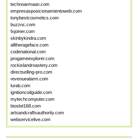
technoarmaan.com
empresasposicionamientoweb.com
tonybestcosmetics.com
buzznc.com
fxjoiner.com
skinbykindra.com
alltherageface.com
codenational.com
progameexplorer.com
rockislandroastery.com
directselling-pro.com
revenuealarm.com
lurab.com
ignitioncoilguide.com
mytechcomputer.com
bioslot168.com
artsandcraftsauthority.com
webservicelive.com