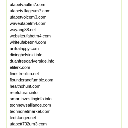
ufabetvaultm7.com
ufabetvillageum7.com
ufabetvoicem3.com
waveufabetm4.com
wayang88.net
websiteufabetm4.com
whiteufabetm4.com
anikalappy.com
dininghelsinki.info
duanfrescariverside.info
etilerx.com
finestreplica.net
flounderandfumble.com
healthohunt.com
retefuturah.info
smartinvestinginfo.info
technewsalliance.com
technonetmarket.com
tedstanger.net
ufabett732um3.com