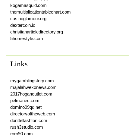
kogamasquid.com
themultiplicationtablechart.com
casinoglamour.org
dextercoin.io
christianarticledirectory.org
5homestyle.com
Links
mygamblingstory.com
majalahwekonews.com
2017hoganoutlet.com
pelmanec.com
domino99qq.net
directoryoftheweb.com
donttellashton.com
rush3studio.com
roro90.com