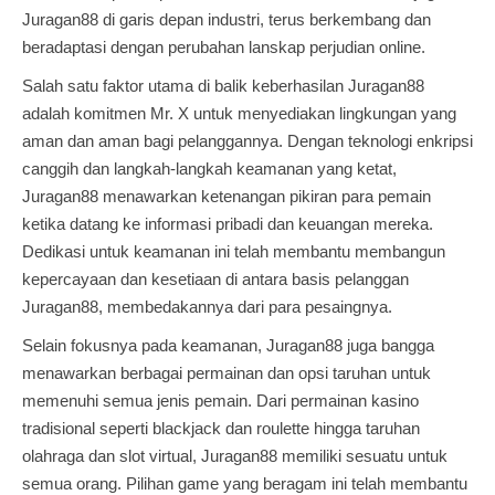
Juragan88 di garis depan industri, terus berkembang dan
beradaptasi dengan perubahan lanskap perjudian online.
Salah satu faktor utama di balik keberhasilan Juragan88
adalah komitmen Mr. X untuk menyediakan lingkungan yang
aman dan aman bagi pelanggannya. Dengan teknologi enkripsi
canggih dan langkah-langkah keamanan yang ketat,
Juragan88 menawarkan ketenangan pikiran para pemain
ketika datang ke informasi pribadi dan keuangan mereka.
Dedikasi untuk keamanan ini telah membantu membangun
kepercayaan dan kesetiaan di antara basis pelanggan
Juragan88, membedakannya dari para pesaingnya.
Selain fokusnya pada keamanan, Juragan88 juga bangga
menawarkan berbagai permainan dan opsi taruhan untuk
memenuhi semua jenis pemain. Dari permainan kasino
tradisional seperti blackjack dan roulette hingga taruhan
olahraga dan slot virtual, Juragan88 memiliki sesuatu untuk
semua orang. Pilihan game yang beragam ini telah membantu