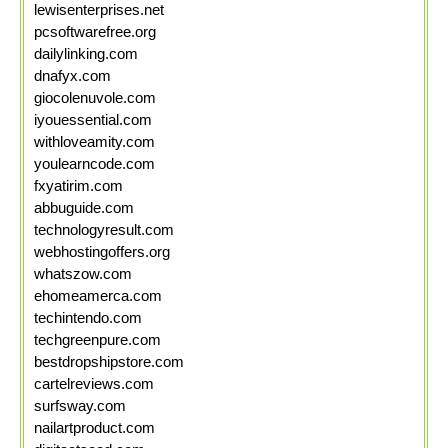
lewisenterprises.net
pcsoftwarefree.org
dailylinking.com
dnafyx.com
giocolenuvole.com
iyouessential.com
withloveamity.com
youlearncode.com
fxyatirim.com
abbuguide.com
technologyresult.com
webhostingoffers.org
whatszow.com
ehomeamerca.com
techintendo.com
techgreenpure.com
bestdropshipstore.com
cartelreviews.com
surfsway.com
nailartproduct.com