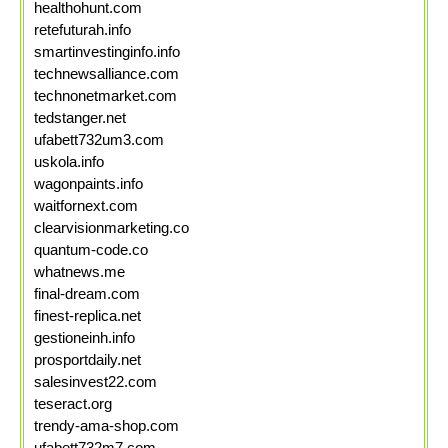
healthohunt.com
retefuturah.info
smartinvestinginfo.info
technewsalliance.com
technonetmarket.com
tedstanger.net
ufabett732um3.com
uskola.info
wagonpaints.info
waitfornext.com
clearvisionmarketing.co
quantum-code.co
whatnews.me
final-dream.com
finest-replica.net
gestioneinh.info
prosportdaily.net
salesinvest22.com
teseract.org
trendy-ama-shop.com
ufabett732m7.com