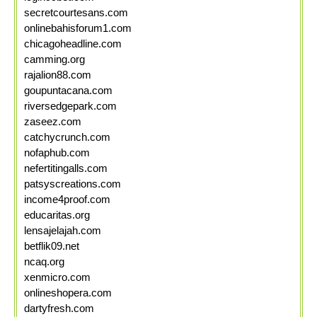
secretcourtesans.com
onlinebahisforum1.com
chicagoheadline.com
camming.org
rajalion88.com
goupuntacana.com
riversedgepark.com
zaseez.com
catchycrunch.com
nofaphub.com
nefertitingalls.com
patsyscreations.com
income4proof.com
educaritas.org
lensajelajah.com
betflik09.net
ncaq.org
xenmicro.com
onlineshopera.com
dartyfresh.com