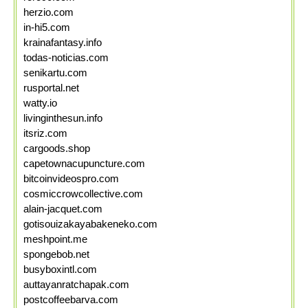
herzio.com
in-hi5.com
krainafantasy.info
todas-noticias.com
senikartu.com
rusportal.net
watty.io
livinginthesun.info
itsriz.com
cargoods.shop
capetownacupuncture.com
bitcoinvideospro.com
cosmiccrowcollective.com
alain-jacquet.com
gotisouizakayabakeneko.com
meshpoint.me
spongebob.net
busyboxintl.com
auttayanratchapak.com
postcoffeebarva.com