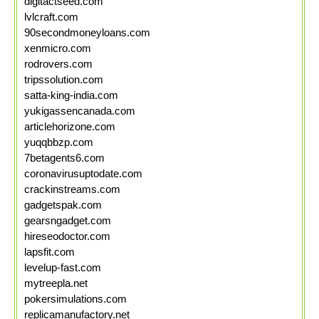
digitactseed.com
lvlcraft.com
90secondmoneyloans.com
xenmicro.com
rodrovers.com
tripssolution.com
satta-king-india.com
yukigassencanada.com
articlehorizone.com
yuqqbbzp.com
7betagents6.com
coronavirusuptodate.com
crackinstreams.com
gadgetspak.com
gearsngadget.com
hireseodoctor.com
lapsfit.com
levelup-fast.com
mytreepla.net
pokersimulations.com
replicamanufactory.net