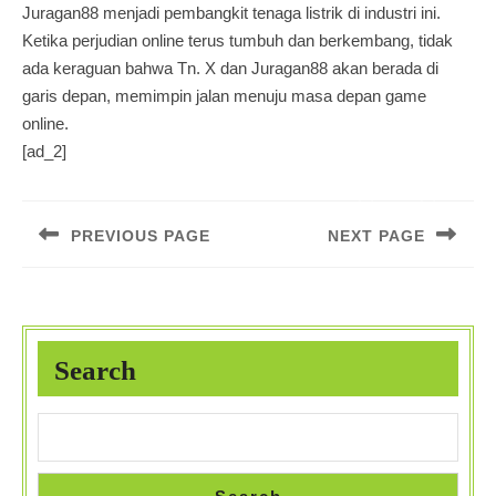
Juragan88 menjadi pembangkit tenaga listrik di industri ini.
Ketika perjudian online terus tumbuh dan berkembang, tidak
ada keraguan bahwa Tn. X dan Juragan88 akan berada di
garis depan, memimpin jalan menuju masa depan game
online.
[ad_2]
Post
navigation
PREVIOUS PAGE
NEXT PAGE
Previous
Next
post:
post:
Search