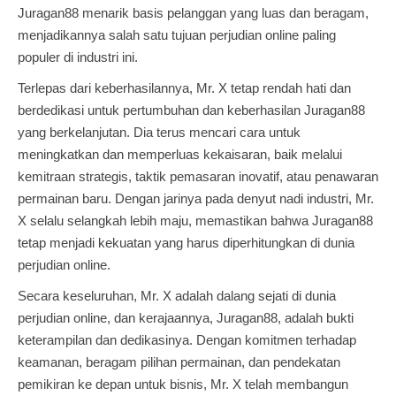
Juragan88 menarik basis pelanggan yang luas dan beragam,
menjadikannya salah satu tujuan perjudian online paling
populer di industri ini.
Terlepas dari keberhasilannya, Mr. X tetap rendah hati dan
berdedikasi untuk pertumbuhan dan keberhasilan Juragan88
yang berkelanjutan. Dia terus mencari cara untuk
meningkatkan dan memperluas kekaisaran, baik melalui
kemitraan strategis, taktik pemasaran inovatif, atau penawaran
permainan baru. Dengan jarinya pada denyut nadi industri, Mr.
X selalu selangkah lebih maju, memastikan bahwa Juragan88
tetap menjadi kekuatan yang harus diperhitungkan di dunia
perjudian online.
Secara keseluruhan, Mr. X adalah dalang sejati di dunia
perjudian online, dan kerajaannya, Juragan88, adalah bukti
keterampilan dan dedikasinya. Dengan komitmen terhadap
keamanan, beragam pilihan permainan, dan pendekatan
pemikiran ke depan untuk bisnis, Mr. X telah membangun