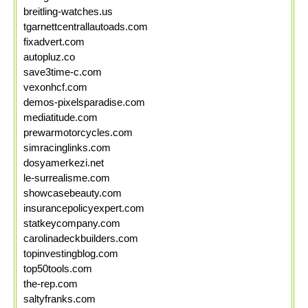
breitling-watches.us
tgarnettcentrallautoads.com
fixadvert.com
autopluz.co
save3time-c.com
vexonhcf.com
demos-pixelsparadise.com
mediatitude.com
prewarmotorcycles.com
simracinglinks.com
dosyamerkezi.net
le-surrealisme.com
showcasebeauty.com
insurancepolicyexpert.com
statkeycompany.com
carolinadeckbuilders.com
topinvestingblog.com
top50tools.com
the-rep.com
saltyfranks.com