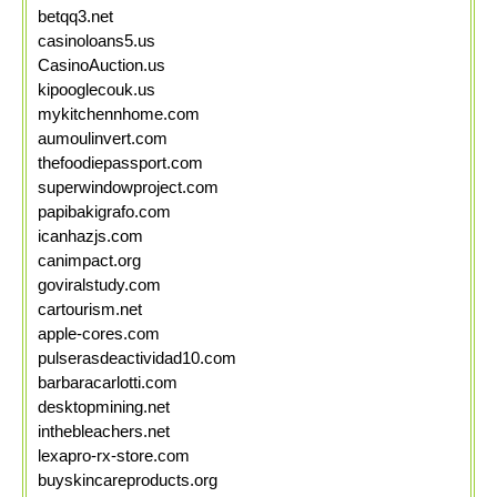
betqq3.net
casinoloans5.us
CasinoAuction.us
kipooglecouk.us
mykitchennhome.com
aumoulinvert.com
thefoodiepassport.com
superwindowproject.com
papibakigrafo.com
icanhazjs.com
canimpact.org
goviralstudy.com
cartourism.net
apple-cores.com
pulserasdeactividad10.com
barbaracarlotti.com
desktopmining.net
inthebleachers.net
lexapro-rx-store.com
buyskincareproducts.org