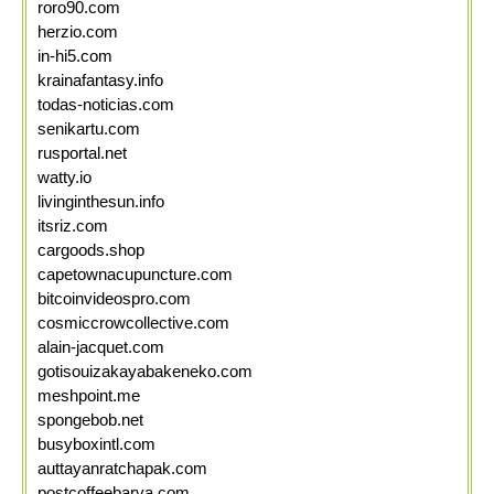
roro90.com
herzio.com
in-hi5.com
krainafantasy.info
todas-noticias.com
senikartu.com
rusportal.net
watty.io
livinginthesun.info
itsriz.com
cargoods.shop
capetownacupuncture.com
bitcoinvideospro.com
cosmiccrowcollective.com
alain-jacquet.com
gotisouizakayabakeneko.com
meshpoint.me
spongebob.net
busyboxintl.com
auttayanratchapak.com
postcoffeebarva.com