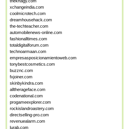
thekrtagy.com
xchangeindia.com
coolmicrotech.com
dreamhousehack.com
the-techteacher.com
automobilenews-online.com
fashionalltimes.com
totaldigitalforum.com
technoarmaan.com
empresasposicionamientoweb.com
tonybestcosmetics.com
buzznc.com
fxjoiner.com
skinbykindra.com
alltherageface.com
codenational.com
progameexplorer.com
rockislandroastery.com
directselling-pro.com
revenuealarm.com
lurab.com