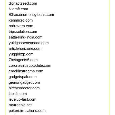
digitactseed.com
lvlcraft.com
90secondmoneyloans.com
xenmicro.com
rodrovers.com
tripssolution.com
satta-king-india.com
yukigassencanada.com
articlehorizone.com
yuqqbbzp.com
7betagents6.com
coronavirusuptodate.com
crackinstreams.com
gadgetspak.com
gearsngadget.com
hireseodoctor.com
lapsfit.com
levelup-fast.com
mytreepla.net
pokersimulations.com