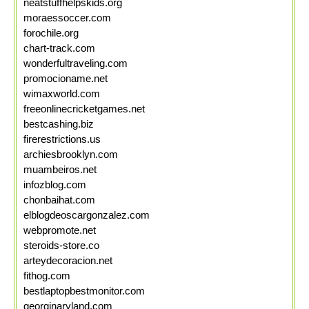
neatstuffhelpskids.org
moraessoccer.com
forochile.org
chart-track.com
wonderfultraveling.com
promocioname.net
wimaxworld.com
freeonlinecricketgames.net
bestcashing.biz
firerestrictions.us
archiesbrooklyn.com
muambeiros.net
infozblog.com
chonbaihat.com
elblogdeoscargonzalez.com
webpromote.net
steroids-store.co
arteydecoracion.net
fithog.com
bestlaptopbestmonitor.com
georginaryland.com