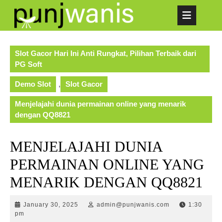
Skip
Op
to
content
But
Slot Gacor Hari Ini Anti Rungkat, Pilihan Terbaik dari
PG Soft
Demo Slot
,
Slot Gacor
Menjelajahi dunia permainan online yang menarik
dengan QQ8821
MENJELAJAHI DUNIA
PERMAINAN ONLINE YANG
MENARIK DENGAN QQ8821
January
admin@punjwan
January 30, 2025
admin@punjwanis.com
1:30
30,
pm