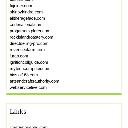
fxjoiner.com
skinbykindra.com
alltherageface.com
codenational.com
progameexplorer.com
rockislandroastery.com
directselling-pro.com
revenuealarm.com
lurab.com
ignitioncoilguide.com
mytechcomputer.com
bioslot168.com
artsandcraftsauthority.com
webservicelive.com
Links
jimsfamousbbq.com