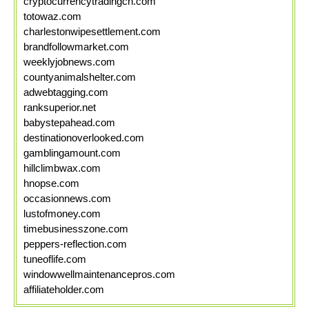
cryptocurrencytradingcn.com
totowaz.com
charlestonwipesettlement.com
brandfollowmarket.com
weeklyjobnews.com
countyanimalshelter.com
adwebtagging.com
ranksuperior.net
babystepahead.com
destinationoverlooked.com
gamblingamount.com
hillclimbwax.com
hnopse.com
occasionnews.com
lustofmoney.com
timebusinesszone.com
peppers-reflection.com
tuneoflife.com
windowwellmaintenancepros.com
affiliateholder.com