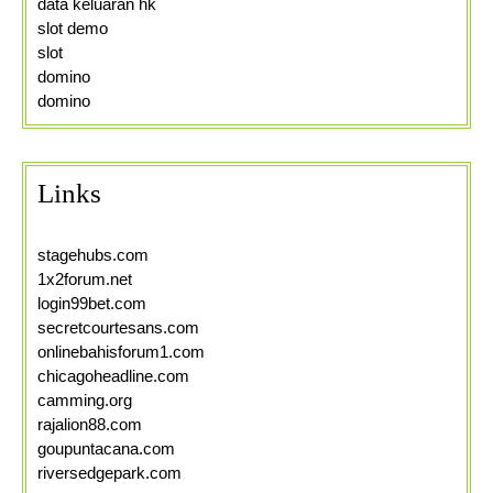
data keluaran hk
slot demo
slot
domino
domino
Links
stagehubs.com
1x2forum.net
login99bet.com
secretcourtesans.com
onlinebahisforum1.com
chicagoheadline.com
camming.org
rajalion88.com
goupuntacana.com
riversedgepark.com