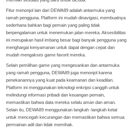
Fitur menonjol lain dari DEWA89 adalah antarmuka yang
ramah pengguna. Platform ini mudah dinavigasi, membuatnya
sederhana bahkan bagi pemain yang paling tidak
berpengalaman untuk menemukan jalan mereka. Aksesibilitas
ini merupakan hasil imbang besar bagi banyak pengguna yang
menghargai kenyamanan untuk dapat dengan cepat dan
mudah mengakses game favorit mereka.
Selain pemilihan game yang mengesankan dan antarmuka
yang ramah pengguna, DEWA89 juga menonjol karena
penekanannya yang kuat pada keamanan dan keadilan.
Platform ini menggunakan teknologi enkripsi canggih untuk
melindungi informasi pribadi dan keuangan pemain,
memastikan bahwa data mereka selalu aman dan aman.
Selain itu, DEWA89 menggunakan langkah -langkah ketat
untuk mencegah kecurangan dan memastikan bahwa semua
permainan adil dan tidak memihak.