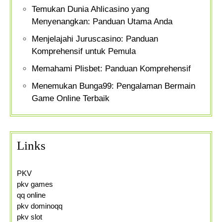
Temukan Dunia Ahlicasino yang
Menyenangkan: Panduan Utama Anda
Menjelajahi Juruscasino: Panduan
Komprehensif untuk Pemula
Memahami Plisbet: Panduan Komprehensif
Menemukan Bunga99: Pengalaman Bermain
Game Online Terbaik
Links
PKV
pkv games
qq online
pkv dominoqq
pkv slot