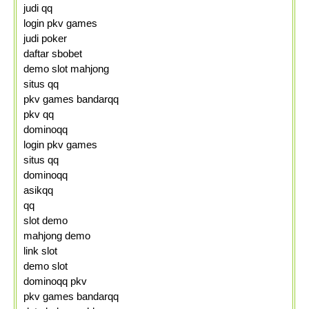
judi qq
login pkv games
judi poker
daftar sbobet
demo slot mahjong
situs qq
pkv games bandarqq
pkv qq
dominoqq
login pkv games
situs qq
dominoqq
asikqq
qq
slot demo
mahjong demo
link slot
demo slot
dominoqq pkv
pkv games bandarqq