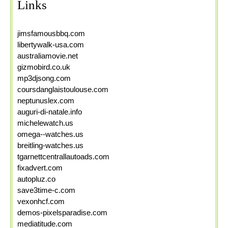
Links
jimsfamousbbq.com
libertywalk-usa.com
australiamovie.net
gizmobird.co.uk
mp3djsong.com
coursdanglaistoulouse.com
neptunuslex.com
auguri-di-natale.info
michelewatch.us
omega--watches.us
breitling-watches.us
tgarnettcentrallautoads.com
fixadvert.com
autopluz.co
save3time-c.com
vexonhcf.com
demos-pixelsparadise.com
mediatitude.com