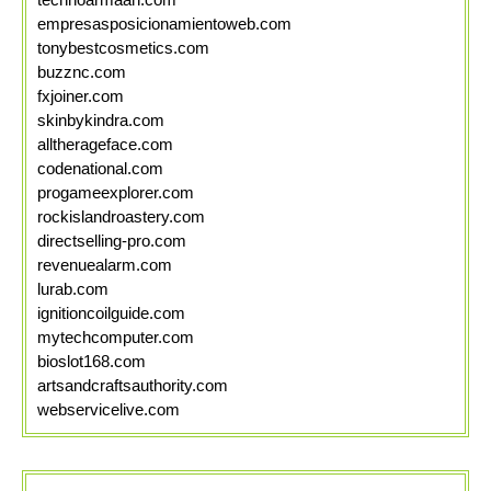
empresasposicionamientoweb.com
tonybestcosmetics.com
buzznc.com
fxjoiner.com
skinbykindra.com
alltherageface.com
codenational.com
progameexplorer.com
rockislandroastery.com
directselling-pro.com
revenuealarm.com
lurab.com
ignitioncoilguide.com
mytechcomputer.com
bioslot168.com
artsandcraftsauthority.com
webservicelive.com