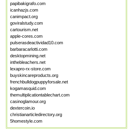
papibakigrafo.com
icanhazjs.com
canimpact.org
goviralstudy.com
cartourism.net
apple-cores.com
pulserasdeactividad10.com
barbaracarlotti.com
desktopmining.net
inthebleachers.net
lexapro-rx-store.com
buyskincareproducts.org
frenchbulldogpuppyforsale.net
kogamasquid.com
themultiplicationtablechart.com
casinoglamour.org
dextercoin.io
christianarticledirectory.org
5homestyle.com