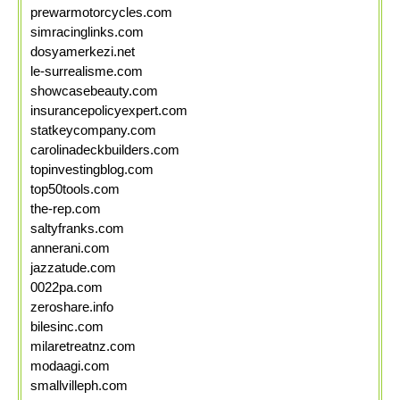
prewarmotorcycles.com
simracinglinks.com
dosyamerkezi.net
le-surrealisme.com
showcasebeauty.com
insurancepolicyexpert.com
statkeycompany.com
carolinadeckbuilders.com
topinvestingblog.com
top50tools.com
the-rep.com
saltyfranks.com
annerani.com
jazzatude.com
0022pa.com
zeroshare.info
bilesinc.com
milaretreatnz.com
modaagi.com
smallvilleph.com