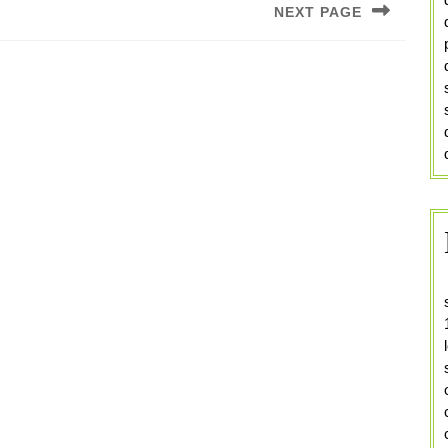
NEXT PAGE
Next
post: