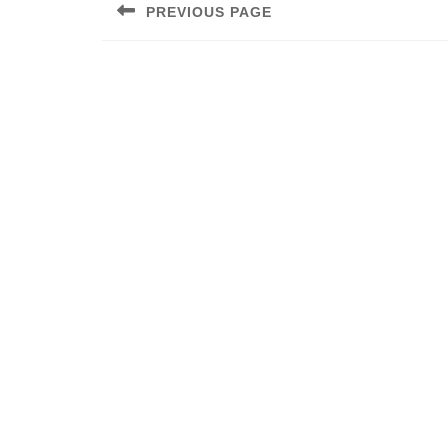
navigation
PREVIOUS PAGE
Previous
post: