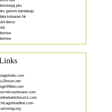
dominoqq pkv
pkv games bandarqq
data keluaran hk
slot demo
slot
domino
domino
Links
stagehubs.com
1x2forum.net
login99bet.com
secretcourtesans.com
onlinebahisforum1.com
chicagoheadline.com
camming.org