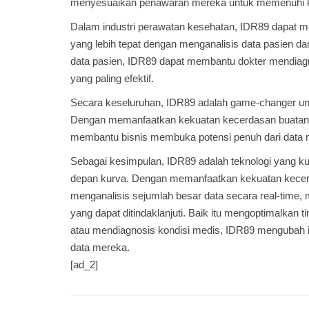
menyesuaikan penawaran mereka untuk memenuhi 
Dalam industri perawatan kesehatan, IDR89 dapat 
yang lebih tepat dengan menganalisis data pasien da
data pasien, IDR89 dapat membantu dokter mendiag
yang paling efektif.
Secara keseluruhan, IDR89 adalah game-changer untuk 
Dengan memanfaatkan kekuatan kecerdasan buatan 
membantu bisnis membuka potensi penuh dari data 
Sebagai kesimpulan, IDR89 adalah teknologi yang kua
depan kurva. Dengan memanfaatkan kekuatan kecer
menganalisis sejumlah besar data secara real-time,
yang dapat ditindaklanjuti. Baik itu mengoptimalkan
atau mendiagnosis kondisi medis, IDR89 mengubah 
data mereka.
[ad_2]
Post