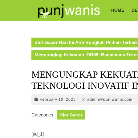
Skip
to
HOME
DE
content
Slot Gacor Hari Ini Anti Rungkat, Pilihan Terbaik
Mengungkap Kekuatan IDR89: Bagaimana Teknolo
MENGUNGKAP KEKUATA
TEKNOLOGI INOVATIF 
February
ad
February 10, 2025
admin@punjwanis.com
10,
2025
Categories:
Slot Gacor
[ad_1]