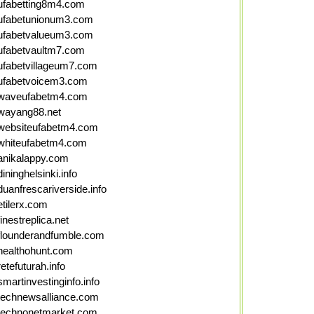
ufabetting8m4.com
ufabetunionum3.com
ufabetvalueum3.com
ufabetvaultm7.com
ufabetvillageum7.com
ufabetvoicem3.com
waveufabetm4.com
wayang88.net
websiteufabetm4.com
whiteufabetm4.com
anikalappy.com
dininghelsinki.info
duanfrescariverside.info
etilerx.com
finestreplica.net
flounderandfumble.com
healthohunt.com
retefuturah.info
smartinvestinginfo.info
technewsalliance.com
technonetmarket.com