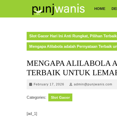
Skip
to
HOME
DE
content
Slot Gacor Hari Ini Anti Rungkat, Pilihan Terbaik
Mengapa Alilabola adalah Pernyataan Terbaik u
MENGAPA ALILABOLA 
TERBAIK UNTUK LEMA
February
ad
February 17, 2026
admin@punjwanis.com
17,
2026
Categories:
Slot Gacor
[ad_1]