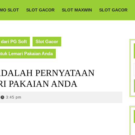
MO SLOT
SLOT GACOR
SLOT MAXWIN
SLOT GACOR
 dari PG Soft
Slot Gacor
ntuk Lemari Pakaian Anda
ADALAH PERNYATAAN
RI PAKAIAN ANDA
min@punjwanis.com
3:45 pm