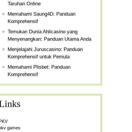
Taruhan Online
Memahami Saung4D: Panduan
Komprehensif
Temukan Dunia Ahlicasino yang
Menyenangkan: Panduan Utama Anda
Menjelajahi Juruscasino: Panduan
Komprehensif untuk Pemula
Memahami Plisbet: Panduan
Komprehensif
Links
PKV
pkv games