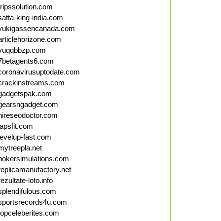
tripssolution.com
satta-king-india.com
yukigassencanada.com
articlehorizone.com
yuqqbbzp.com
7betagents6.com
coronavirusuptodate.com
crackinstreams.com
gadgetspak.com
gearsngadget.com
hireseodoctor.com
lapsfit.com
levelup-fast.com
mytreepla.net
pokersimulations.com
replicamanufactory.net
rezultate-loto.info
splendifulous.com
sportsrecords4u.com
topceleberites.com