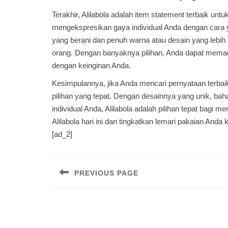
Terakhir, Alilabola adalah item statement terbaik u
mengekspresikan gaya individual Anda dengan cara 
yang berani dan penuh warna atau desain yang lebih 
orang. Dengan banyaknya pilihan, Anda dapat mema
dengan keinginan Anda.
Kesimpulannya, jika Anda mencari pernyataan terbaik
pilihan yang tepat. Dengan desainnya yang unik, ba
individual Anda, Alilabola adalah pilihan tepat bagi 
Alilabola hari ini dan tingkatkan lemari pakaian Anda k
[ad_2]
Post
navigation
PREVIOUS PAGE
Previous
post: