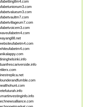
ufabetting8m4.com
ufabetunionum3.com
ufabetvalueum3.com
ufabetvaultm7.com
ufabetvillageum7.com
ufabetvoicem3.com
waveufabetm4.com
wayang88.net
websiteufabetm4.com
whiteufabetm4.com
anikalappy.com
dininghelsinki.info
duanfrescariverside.info
etilerx.com
finestreplica.net
flounderandfumble.com
healthohunt.com
retefuturah.info
smartinvestinginfo.info
technewsalliance.com
technonetmarket.com