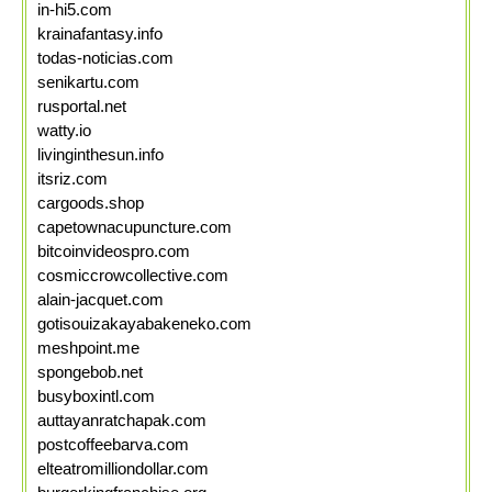
in-hi5.com
krainafantasy.info
todas-noticias.com
senikartu.com
rusportal.net
watty.io
livinginthesun.info
itsriz.com
cargoods.shop
capetownacupuncture.com
bitcoinvideospro.com
cosmiccrowcollective.com
alain-jacquet.com
gotisouizakayabakeneko.com
meshpoint.me
spongebob.net
busyboxintl.com
auttayanratchapak.com
postcoffeebarva.com
elteatromilliondollar.com