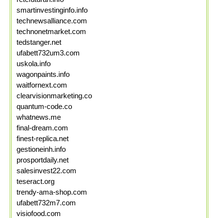
smartinvestinginfo.info
technewsalliance.com
technonetmarket.com
tedstanger.net
ufabett732um3.com
uskola.info
wagonpaints.info
waitfornext.com
clearvisionmarketing.co
quantum-code.co
whatnews.me
final-dream.com
finest-replica.net
gestioneinh.info
prosportdaily.net
salesinvest22.com
teseract.org
trendy-ama-shop.com
ufabett732m7.com
visiofood.com