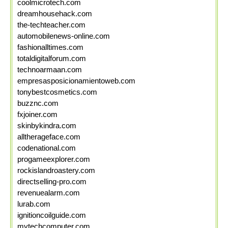
coolmicrotech.com
dreamhousehack.com
the-techteacher.com
automobilenews-online.com
fashionalltimes.com
totaldigitalforum.com
technoarmaan.com
empresasposicionamientoweb.com
tonybestcosmetics.com
buzznc.com
fxjoiner.com
skinbykindra.com
alltherageface.com
codenational.com
progameexplorer.com
rockislandroastery.com
directselling-pro.com
revenuealarm.com
lurab.com
ignitioncoilguide.com
mytechcomputer.com