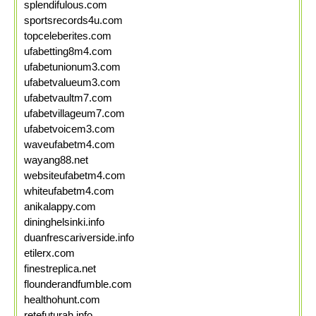
splendifulous.com
sportsrecords4u.com
topceleberites.com
ufabetting8m4.com
ufabetunionum3.com
ufabetvalueum3.com
ufabetvaultm7.com
ufabetvillageum7.com
ufabetvoicem3.com
waveufabetm4.com
wayang88.net
websiteufabetm4.com
whiteufabetm4.com
anikalappy.com
dininghelsinki.info
duanfrescariverside.info
etilerx.com
finestreplica.net
flounderandfumble.com
healthohunt.com
retefuturah.info