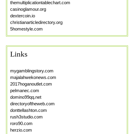
themultiplicationtablechart.com
casinoglamour.org
dextercoin.io
christianarticledirectory.org
5homestyle.com
Links
mygamblingstory.com
majalahwekonews.com
2017hoganoutlet.com
pelmanec.com
domino99qq.net
directoryoftheweb.com
donttellashton.com
rush3studio.com
roro90.com
herzio.com