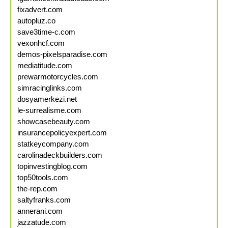
fixadvert.com
autopluz.co
save3time-c.com
vexonhcf.com
demos-pixelsparadise.com
mediatitude.com
prewarmotorcycles.com
simracinglinks.com
dosyamerkezi.net
le-surrealisme.com
showcasebeauty.com
insurancepolicyexpert.com
statkeycompany.com
carolinadeckbuilders.com
topinvestingblog.com
top50tools.com
the-rep.com
saltyfranks.com
annerani.com
jazzatude.com