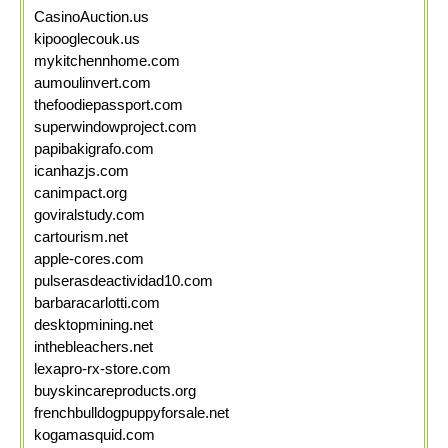
CasinoAuction.us
kipooglecouk.us
mykitchennhome.com
aumoulinvert.com
thefoodiepassport.com
superwindowproject.com
papibakigrafo.com
icanhazjs.com
canimpact.org
goviralstudy.com
cartourism.net
apple-cores.com
pulserasdeactividad10.com
barbaracarlotti.com
desktopmining.net
inthebleachers.net
lexapro-rx-store.com
buyskincareproducts.org
frenchbulldogpuppyforsale.net
kogamasquid.com