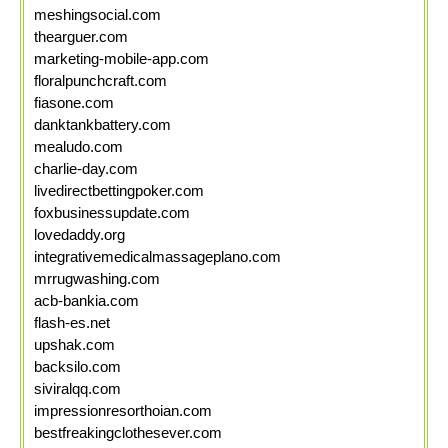
meshingsocial.com
thearguer.com
marketing-mobile-app.com
floralpunchcraft.com
fiasone.com
danktankbattery.com
mealudo.com
charlie-day.com
livedirectbettingpoker.com
foxbusinessupdate.com
lovedaddy.org
integrativemedicalmassageplano.com
mrrugwashing.com
acb-bankia.com
flash-es.net
upshak.com
backsilo.com
siviralqq.com
impressionresorthoian.com
bestfreakingclothesever.com