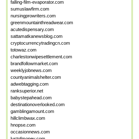
falling-film-evaporator.com
sumuslawfirm.com
nursingprowriters.com
greenmountainthreadwear.com
acutedispensary.com
sattamatkanewsblog.com
cryptocurrencytradingcn.com
totowaz.com
charlestonwipesettlement.com
brandfollowmarket.com
weeklyjobnews.com
countyanimalshelter.com
adwebtagging.com
ranksuperior.net
babystepahead.com
destinationoverlooked.com
gamblingamount.com
hillclimbwax.com
hnopse.com
occasionnews.com
lustofmoney.com