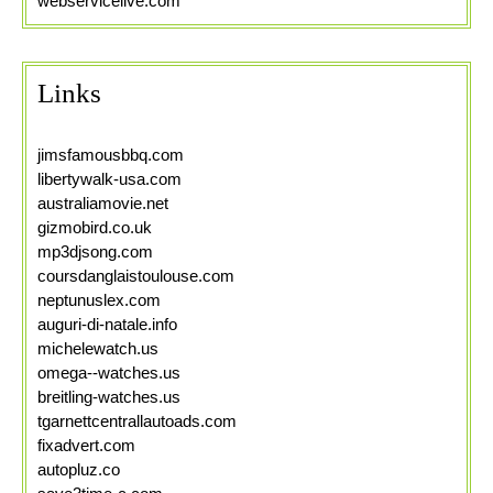
webservicelive.com
Links
jimsfamousbbq.com
libertywalk-usa.com
australiamovie.net
gizmobird.co.uk
mp3djsong.com
coursdanglaistoulouse.com
neptunuslex.com
auguri-di-natale.info
michelewatch.us
omega--watches.us
breitling-watches.us
tgarnettcentrallautoads.com
fixadvert.com
autopluz.co