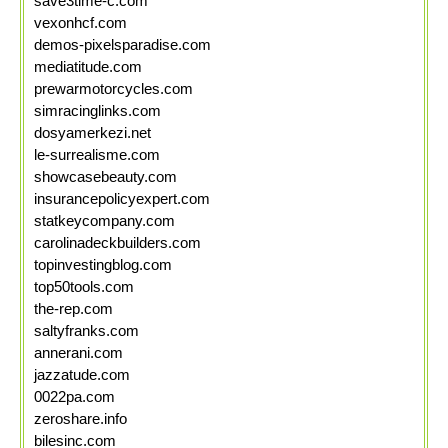
save3time-c.com
vexonhcf.com
demos-pixelsparadise.com
mediatitude.com
prewarmotorcycles.com
simracinglinks.com
dosyamerkezi.net
le-surrealisme.com
showcasebeauty.com
insurancepolicyexpert.com
statkeycompany.com
carolinadeckbuilders.com
topinvestingblog.com
top50tools.com
the-rep.com
saltyfranks.com
annerani.com
jazzatude.com
0022pa.com
zeroshare.info
bilesinc.com