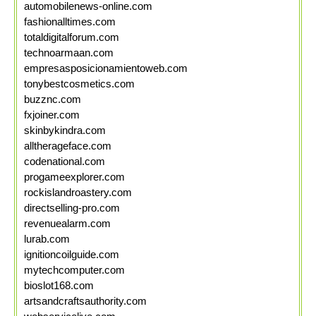
automobilenews-online.com
fashionalltimes.com
totaldigitalforum.com
technoarmaan.com
empresasposicionamientoweb.com
tonybestcosmetics.com
buzznc.com
fxjoiner.com
skinbykindra.com
alltherageface.com
codenational.com
progameexplorer.com
rockislandroastery.com
directselling-pro.com
revenuealarm.com
lurab.com
ignitioncoilguide.com
mytechcomputer.com
bioslot168.com
artsandcraftsauthority.com