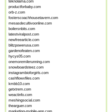
teknolama.com
productforbaby.com
orb-z.com
fosterscoachhousetavern.com
mesasdecultivoonline.com
boilersnbits.com
latestviralpost.com
newfreearticle.com
blitzpowerusa.com
gardenofeaten.com
hycys05.com
onemoremilerunning.com
snowboardsteez.com
instagrambioforgirls.com
cashflowxfiles.com
kmbb10.com
getxtrem.com
weactinfo.com
meshingsocial.com
thearguer.com
marketing-mobile-app.com