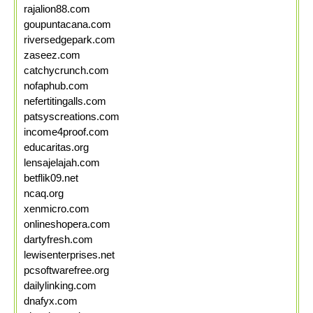
rajalion88.com
goupuntacana.com
riversedgepark.com
zaseez.com
catchycrunch.com
nofaphub.com
nefertitingalls.com
patsyscreations.com
income4proof.com
educaritas.org
lensajelajah.com
betflik09.net
ncaq.org
xenmicro.com
onlineshopera.com
dartyfresh.com
lewisenterprises.net
pcsoftwarefree.org
dailylinking.com
dnafyx.com