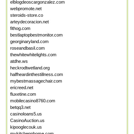
elblogdeoscargonzalez.com
webpromote.net
steroids-store.co
arteydecoracion.net
fithog.com
bestlaptopbestmonitor.com
georginaryland.com
roseandbasil.com
thewhitewhitelights.com
atdhe.ws
heckrodtwetland.org
halfheardinthestillness.com
mybestmassagechair.com
ericreed.net
fluxetine.com
mobilecasino8760.com
betqq3.net
casinoloans5.us
CasinoAuction.us
kipooglecouk.us
mykitchennhome.com