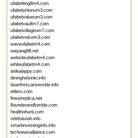
ufabetting8m4.com
ufabetunionum3.com
ufabetvalueum3.com
ufabetvaultm7.com
ufabetvillageum7.com
ufabetvoicem3.com
waveufabetm4.com
wayang88.net
websiteufabetm4.com
whiteufabetm4.com
anikalappy.com
dininghelsinki.info
duanfrescariverside.info
etilerx.com
finestreplica.net
flounderandfumble.com
healthohunt.com
retefuturah.info
smartinvestinginfo.info
technewsalliance.com