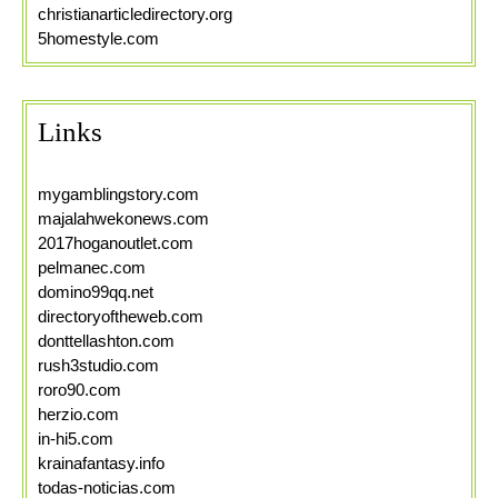
christianarticledirectory.org
5homestyle.com
Links
mygamblingstory.com
majalahwekonews.com
2017hoganoutlet.com
pelmanec.com
domino99qq.net
directoryoftheweb.com
donttellashton.com
rush3studio.com
roro90.com
herzio.com
in-hi5.com
krainafantasy.info
todas-noticias.com