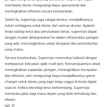
membantu bisnis mengurangi biaya operasional dan
meningkatkan efisiensi secara keseluruhan.
Selain itu, supermpo juga sangat terukur, menjadikannya
solusi serbaguna untuk bisnis dari semua ukuran. Apakah
Anda startup kecil atau perusahaan besar, supermpo dapat
dengan mudah diintegrasikan ke dalam infrastruktur jaringan
yang ada, memungkinkan untuk ekspansi dan pertumbuhan
yang mulus.
Secara keseluruhan, Supermpo merevolusi industri dengan
melepaskan kekuatan optik multi-port. Kemampuannya untuk
meningkatkan kapasitas jaringan, meningkatkan kecepatan
dan efisiensi, dan mengurangi biaya menjadikannya game-
changer untuk bisnis yang ingin tetap unggul di dunia digital
saat ini. Ketika teknologi terus berkembang, Supermpo
membuka jalan bagi masa depan yang lebih terhubung dan
efisien.
[ad_2]