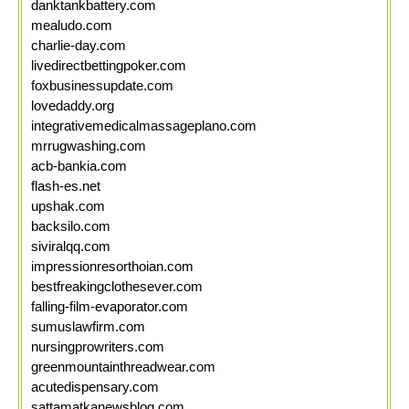
danktankbattery.com
mealudo.com
charlie-day.com
livedirectbettingpoker.com
foxbusinessupdate.com
lovedaddy.org
integrativemedicalmassageplano.com
mrrugwashing.com
acb-bankia.com
flash-es.net
upshak.com
backsilo.com
siviralqq.com
impressionresorthoian.com
bestfreakingclothesever.com
falling-film-evaporator.com
sumuslawfirm.com
nursingprowriters.com
greenmountainthreadwear.com
acutedispensary.com
sattamatkanewsblog.com