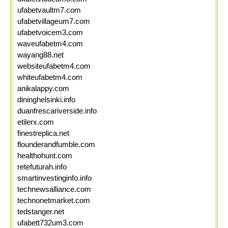
ufabetvaultm7.com
ufabetvillageum7.com
ufabetvoicem3.com
waveufabetm4.com
wayang88.net
websiteufabetm4.com
whiteufabetm4.com
anikalappy.com
dininghelsinki.info
duanfrescariverside.info
etilerx.com
finestreplica.net
flounderandfumble.com
healthohunt.com
retefuturah.info
smartinvestinginfo.info
technewsalliance.com
technonetmarket.com
tedstanger.net
ufabett732um3.com