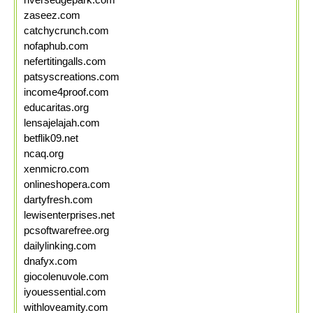
zaseez.com
catchycrunch.com
nofaphub.com
nefertitingalls.com
patsyscreations.com
income4proof.com
educaritas.org
lensajelajah.com
betflik09.net
ncaq.org
xenmicro.com
onlineshopera.com
dartyfresh.com
lewisenterprises.net
pcsoftwarefree.org
dailylinking.com
dnafyx.com
giocolenuvole.com
iyouessential.com
withloveamity.com