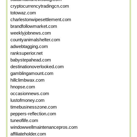
cryptocurrencytradingcn.com
totowaz.com
charlestonwipesettlement.com
brandfollowmarket.com
weeklyjobnews.com
countyanimalshelter.com
adwebtagging.com
ranksuperior.net
babystepahead.com
destinationoverlooked.com
gamblingamount.com
hillclimbwax.com
hnopse.com
occasionnews.com
lustofmoney.com
timebusinesszone.com
peppers-reflection.com
tuneoflife.com
windowwellmaintenancepros.com
affiliateholder.com