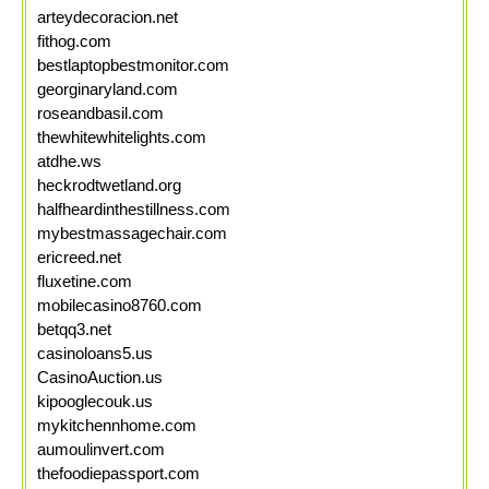
arteydecoracion.net
fithog.com
bestlaptopbestmonitor.com
georginaryland.com
roseandbasil.com
thewhitewhitelights.com
atdhe.ws
heckrodtwetland.org
halfheardinthestillness.com
mybestmassagechair.com
ericreed.net
fluxetine.com
mobilecasino8760.com
betqq3.net
casinoloans5.us
CasinoAuction.us
kipooglecouk.us
mykitchennhome.com
aumoulinvert.com
thefoodiepassport.com