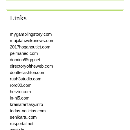
Links
mygamblingstory.com
majalahwekonews.com
2017hoganoutlet.com
pelmanec.com
domino99qq.net
directoryoftheweb.com
donttellashton.com
rush3studio.com
roro90.com
herzio.com
in-hi5.com
krainafantasy.info
todas-noticias.com
senikartu.com
rusportal.net
watty.io