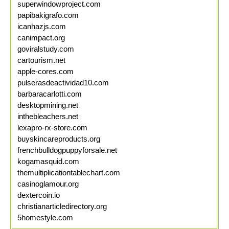
superwindowproject.com
papibakigrafo.com
icanhazjs.com
canimpact.org
goviralstudy.com
cartourism.net
apple-cores.com
pulserasdeactividad10.com
barbaracarlotti.com
desktopmining.net
inthebleachers.net
lexapro-rx-store.com
buyskincareproducts.org
frenchbulldogpuppyforsale.net
kogamasquid.com
themultiplicationtablechart.com
casinoglamour.org
dextercoin.io
christianarticledirectory.org
5homestyle.com