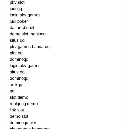
pkv slot
judi qq
login pkv games
judi poker
daftar sbobet
demo slot mahjong
situs qq
pkv games bandarqq
pkv qq
dominoqq
login pkv games
situs qq
dominoqq
asikqq
qq
slot demo
mahjong demo
link slot
demo slot
dominoqq pkv
pkv games bandarqq