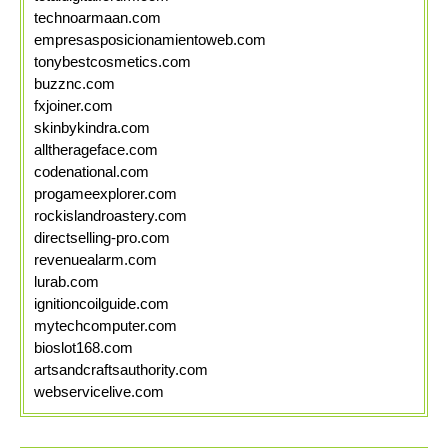
technoarmaan.com
empresasposicionamientoweb.com
tonybestcosmetics.com
buzznc.com
fxjoiner.com
skinbykindra.com
alltherageface.com
codenational.com
progameexplorer.com
rockislandroastery.com
directselling-pro.com
revenuealarm.com
lurab.com
ignitioncoilguide.com
mytechcomputer.com
bioslot168.com
artsandcraftsauthority.com
webservicelive.com