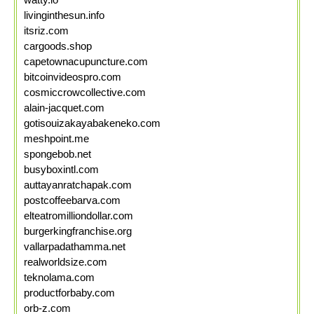
livinginthesun.info
itsriz.com
cargoods.shop
capetownacupuncture.com
bitcoinvideospro.com
cosmiccrowcollective.com
alain-jacquet.com
gotisouizakayabakeneko.com
meshpoint.me
spongebob.net
busyboxintl.com
auttayanratchapak.com
postcoffeebarva.com
elteatromilliondollar.com
burgerkingfranchise.org
vallarpadathamma.net
realworldsize.com
teknolama.com
productforbaby.com
orb-z.com