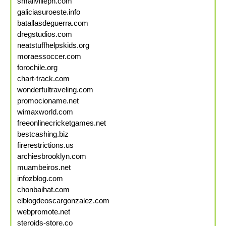
smallvilleph.com
galiciasuroeste.info
batallasdeguerra.com
dregstudios.com
neatstuffhelpskids.org
moraessoccer.com
forochile.org
chart-track.com
wonderfultraveling.com
promocioname.net
wimaxworld.com
freeonlinecricketgames.net
bestcashing.biz
firerestrictions.us
archiesbrooklyn.com
muambeiros.net
infozblog.com
chonbaihat.com
elblogdeoscargonzalez.com
webpromote.net
steroids-store.co