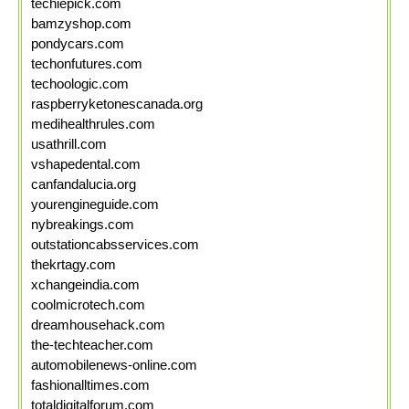
techiepick.com
bamzyshop.com
pondycars.com
techonfutures.com
techoologic.com
raspberryketonescanada.org
medihealthrules.com
usathrill.com
vshapedental.com
canfandalucia.org
yourengineguide.com
nybreakings.com
outstationcabsservices.com
thekrtagy.com
xchangeindia.com
coolmicrotech.com
dreamhousehack.com
the-techteacher.com
automobilenews-online.com
fashionalltimes.com
totaldigitalforum.com