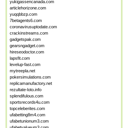
yukigassencanada.com
articlehorizone.com
yuqqbbzp.com
7betagents6.com
coronavirusuptodate.com
crackinstreams.com
gadgetspak.com
gearsngadget.com
hireseodoctor.com
lapsfit.com
levelup-fast.com
mytreepla.net
pokersimulations.com
replicamanufactory.net
rezultate-loto.info
splendifulous.com
sportsrecords4u.com
topceleberites.com
ufabetting8m4.com
ufabetunionum3.com
ufabetvalueum3.com