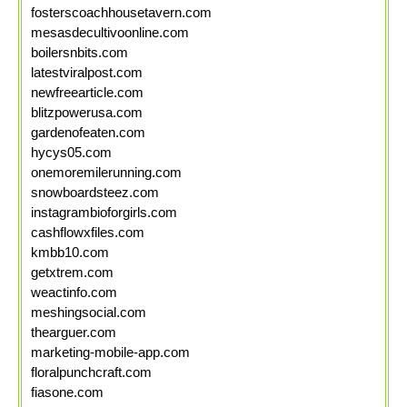
fosterscoachhousetavern.com
mesasdecultivoonline.com
boilersnbits.com
latestviralpost.com
newfreearticle.com
blitzpowerusa.com
gardenofeaten.com
hycys05.com
onemoremilerunning.com
snowboardsteez.com
instagrambioforgirls.com
cashflowxfiles.com
kmbb10.com
getxtrem.com
weactinfo.com
meshingsocial.com
thearguer.com
marketing-mobile-app.com
floralpunchcraft.com
fiasone.com