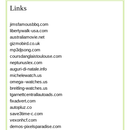
Links
jimsfamousbbq.com
libertywalk-usa.com
australiamovie.net
gizmobird.co.uk
mp3djsong.com
coursdanglaistoulouse.com
neptunuslex.com
auguri-di-natale.info
michelewatch.us
omega--watches.us
breitling-watches.us
tgarnettcentrallautoads.com
fixadvert.com
autopluz.co
save3time-c.com
vexonhcf.com
demos-pixelsparadise.com