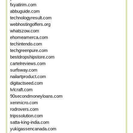
fxyatirim.com
abbuguide.com
technologyresult.com
webhostingoffers.org
whatszow.com
ehomeamerca.com
techintendo.com
techgreenpure.com
bestdropshipstore.com
cartelreviews.com
surfsway.com
nailartproduct.com
digitactseed.com
lvlcraft.com
90secondmoneyloans.com
xenmicro.com
rodrovers.com
tripssolution.com
satta-king-india.com
yukigassencanada.com