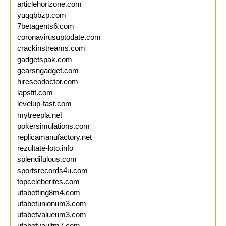
articlehorizone.com
yuqqbbzp.com
7betagents6.com
coronavirusuptodate.com
crackinstreams.com
gadgetspak.com
gearsngadget.com
hireseodoctor.com
lapsfit.com
levelup-fast.com
mytreepla.net
pokersimulations.com
replicamanufactory.net
rezultate-loto.info
splendifulous.com
sportsrecords4u.com
topceleberites.com
ufabetting8m4.com
ufabetunionum3.com
ufabetvalueum3.com
ufabetvaultm7.com