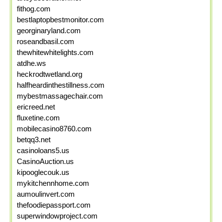
fithog.com
bestlaptopbestmonitor.com
georginaryland.com
roseandbasil.com
thewhitewhitelights.com
atdhe.ws
heckrodtwetland.org
halfheardinthestillness.com
mybestmassagechair.com
ericreed.net
fluxetine.com
mobilecasino8760.com
betqq3.net
casinoloans5.us
CasinoAuction.us
kipooglecouk.us
mykitchennhome.com
aumoulinvert.com
thefoodiepassport.com
superwindowproject.com