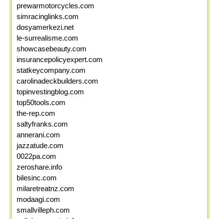
prewarmotorcycles.com
simracinglinks.com
dosyamerkezi.net
le-surrealisme.com
showcasebeauty.com
insurancepolicyexpert.com
statkeycompany.com
carolinadeckbuilders.com
topinvestingblog.com
top50tools.com
the-rep.com
saltyfranks.com
annerani.com
jazzatude.com
0022pa.com
zeroshare.info
bilesinc.com
milaretreatnz.com
modaagi.com
smallvilleph.com