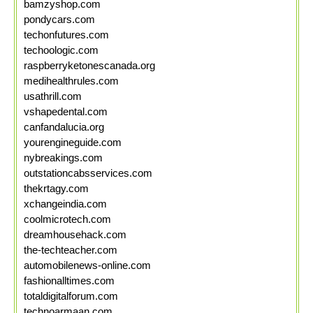
bamzyshop.com
pondycars.com
techonfutures.com
techoologic.com
raspberryketonescanada.org
medihealthrules.com
usathrill.com
vshapedental.com
canfandalucia.org
yourengineguide.com
nybreakings.com
outstationcabsservices.com
thekrtagy.com
xchangeindia.com
coolmicrotech.com
dreamhousehack.com
the-techteacher.com
automobilenews-online.com
fashionalltimes.com
totaldigitalforum.com
technoarmaan.com