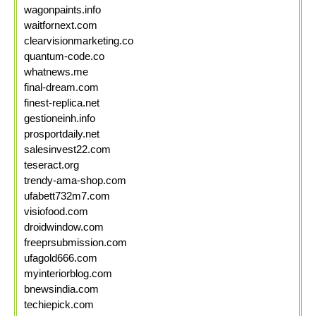
wagonpaints.info
waitfornext.com
clearvisionmarketing.co
quantum-code.co
whatnews.me
final-dream.com
finest-replica.net
gestioneinh.info
prosportdaily.net
salesinvest22.com
teseract.org
trendy-ama-shop.com
ufabett732m7.com
visiofood.com
droidwindow.com
freeprsubmission.com
ufagold666.com
myinteriorblog.com
bnewsindia.com
techiepick.com