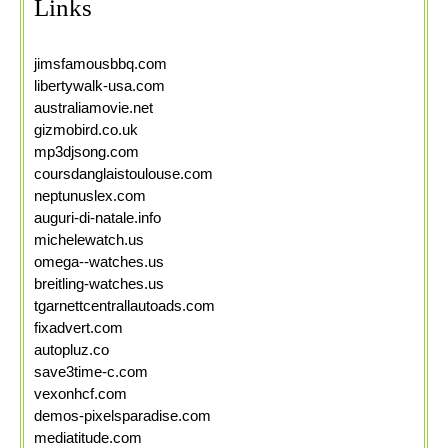
Links
jimsfamousbbq.com
libertywalk-usa.com
australiamovie.net
gizmobird.co.uk
mp3djsong.com
coursdanglaistoulouse.com
neptunuslex.com
auguri-di-natale.info
michelewatch.us
omega--watches.us
breitling-watches.us
tgarnettcentrallautoads.com
fixadvert.com
autopluz.co
save3time-c.com
vexonhcf.com
demos-pixelsparadise.com
mediatitude.com