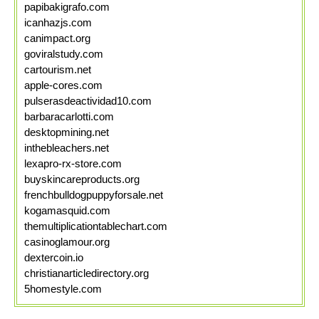
papibakigrafo.com
icanhazjs.com
canimpact.org
goviralstudy.com
cartourism.net
apple-cores.com
pulserasdeactividad10.com
barbaracarlotti.com
desktopmining.net
inthebleachers.net
lexapro-rx-store.com
buyskincareproducts.org
frenchbulldogpuppyforsale.net
kogamasquid.com
themultiplicationtablechart.com
casinoglamour.org
dextercoin.io
christianarticledirectory.org
5homestyle.com