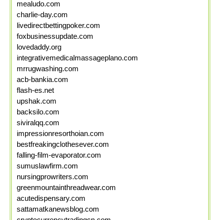
mealudo.com
charlie-day.com
livedirectbettingpoker.com
foxbusinessupdate.com
lovedaddy.org
integrativemedicalmassageplano.com
mrrugwashing.com
acb-bankia.com
flash-es.net
upshak.com
backsilo.com
siviralqq.com
impressionresorthoian.com
bestfreakingclothesever.com
falling-film-evaporator.com
sumuslawfirm.com
nursingprowriters.com
greenmountainthreadwear.com
acutedispensary.com
sattamatkanewsblog.com
cryptocurrencytradingcn.com