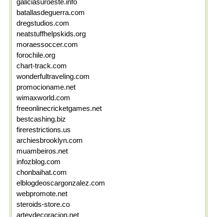
galiciasuroeste.info
batallasdeguerra.com
dregstudios.com
neatstuffhelpskids.org
moraessoccer.com
forochile.org
chart-track.com
wonderfultraveling.com
promocioname.net
wimaxworld.com
freeonlinecricketgames.net
bestcashing.biz
firerestrictions.us
archiesbrooklyn.com
muambeiros.net
infozblog.com
chonbaihat.com
elblogdeoscargonzalez.com
webpromote.net
steroids-store.co
arteydecoracion.net