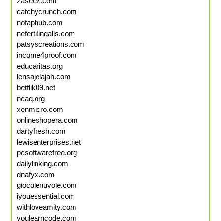
zaseez.com
catchycrunch.com
nofaphub.com
nefertitingalls.com
patsyscreations.com
income4proof.com
educaritas.org
lensajelajah.com
betflik09.net
ncaq.org
xenmicro.com
onlineshopera.com
dartyfresh.com
lewisenterprises.net
pcsoftwarefree.org
dailylinking.com
dnafyx.com
giocolenuvole.com
iyouessential.com
withloveamity.com
youlearncode.com