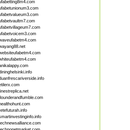
ufabetting8m4.com
ufabetunionum3.com
ufabetvalueum3.com
ufabetvaultm7.com
ufabetvillageum7.com
ufabetvoicem3.com
waveufabetm4.com
wayang88.net
websiteufabetm4.com
whiteufabetm4.com
anikalappy.com
dininghelsinki.info
duanfrescariverside.info
etilerx.com
finestreplica.net
flounderandfumble.com
healthohunt.com
retefuturah.info
smartinvestinginfo.info
technewsalliance.com
technonetmarket.com