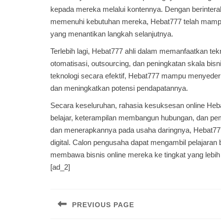
kepada mereka melalui kontennya. Dengan berinte
memenuhi kebutuhan mereka, Hebat777 telah mampu
yang menantikan langkah selanjutnya.
Terlebih lagi, Hebat777 ahli dalam memanfaatkan t
otomatisasi, outsourcing, dan peningkatan skala bisn
teknologi secara efektif, Hebat777 mampu menyeder
dan meningkatkan potensi pendapatannya.
Secara keseluruhan, rahasia kesuksesan online Heba
belajar, keterampilan membangun hubungan, dan pem
dan menerapkannya pada usaha daringnya, Hebat777
digital. Calon pengusaha dapat mengambil pelajara
membawa bisnis online mereka ke tingkat yang lebih 
[ad_2]
Post
navigation
PREVIOUS PAGE