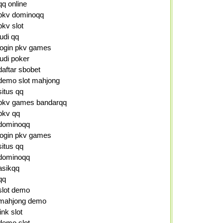
qq online
pkv dominoqq
pkv slot
judi qq
login pkv games
judi poker
daftar sbobet
demo slot mahjong
situs qq
pkv games bandarqq
pkv qq
dominoqq
login pkv games
situs qq
dominoqq
asikqq
qq
slot demo
mahjong demo
link slot
demo slot