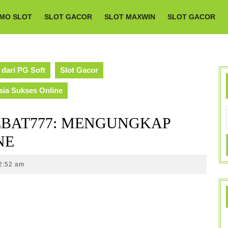
MO SLOT
SLOT GACOR
SLOT MAXWIN
SLOT GACOR
 dari PG Soft
Slot Gacor
sia Sukses Online
HEBAT777: MENGUNGKAP
NE
punjwanis.com
2:52 am