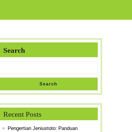
Search
Search
Recent Posts
Pengertian Jeniustoto: Panduan