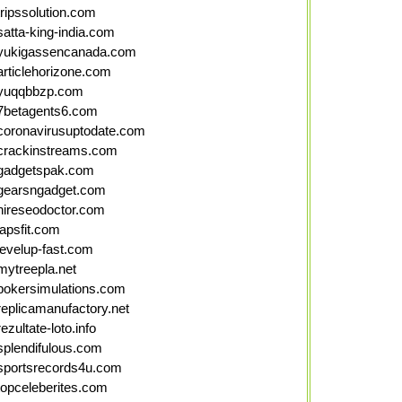
tripssolution.com
satta-king-india.com
yukigassencanada.com
articlehorizone.com
yuqqbbzp.com
7betagents6.com
coronavirusuptodate.com
crackinstreams.com
gadgetspak.com
gearsngadget.com
hireseodoctor.com
lapsfit.com
levelup-fast.com
mytreepla.net
pokersimulations.com
replicamanufactory.net
rezultate-loto.info
splendifulous.com
sportsrecords4u.com
topceleberites.com