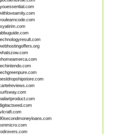
iyouessential.com
withloveamity.com
youlearncode.com
fxyatirim.com
abbuguide.com
technologyresult.com
webhostingoffers.org
whatszow.com
ehomeamerca.com
techintendo.com
techgreenpure.com
bestdropshipstore.com
cartelreviews.com
surfsway.com
nailartproduct.com
digitactseed.com
lvlcraft.com
90secondmoneyloans.com
xenmicro.com
rodrovers.com