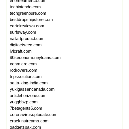
ehomeamerca.com
techintendo.com
techgreenpure.com
bestdropshipstore.com
cartelreviews.com
surfsway.com
nailartproduct.com
digitactseed.com
lvlcraft.com
90secondmoneyloans.com
xenmicro.com
rodrovers.com
tripssolution.com
satta-king-india.com
yukigassencanada.com
articlehorizone.com
yuqqbbzp.com
7betagents6.com
coronavirusuptodate.com
crackinstreams.com
gadgetspak.com