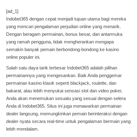
[ad_1]
Indobet365 dengan cepat menjadi tujuan utama bagi mereka
yang mencari pengalaman perjudian online yang menarik.
Dengan beragam permainan, bonus besar, dan antarmuka
yang ramah pengguna, tidak mengherankan mengapa
semakin banyak pemain berbondong-bondong ke kasino
online populer ini.
Salah satu daya tarik terbesar Indobet365 adalah pilihan
permainannya yang mengesankan. Baik Anda penggemar
permainan kasino klasik seperti blackjack, roulette, dan
bakarat, atau lebih menyukai sensasi slot dan video poker,
Anda akan menemukan sesuatu yang sesuai dengan selera
Anda di Indobet365. Situs ini juga menawarkan permainan
dealer langsung, memungkinkan pemain berinteraksi dengan
dealer nyata secara real-time untuk pengalaman bermain yang
lebih mendalam.