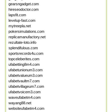
gearsngadget.com
hireseodoctor.com
lapsfit.com
levelup-fast.com
mytreepla.net
pokersimulations.com
replicamanufactory.net
rezultate-loto.info
splendifulous.com
sportsrecords4u.com
topceleberites.com
ufabetting8m4.com
ufabetunionum3.com
ufabetvalueum3.com
ufabetvaultm7.com
ufabetvillageum7.com
ufabetvoicem3.com
waveufabetm4.com
wayang88.net
websiteufabetm4.com