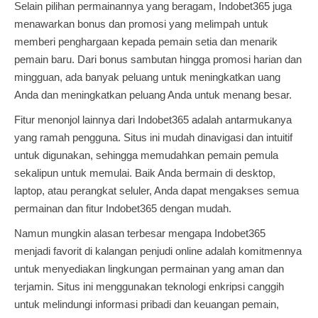
Selain pilihan permainannya yang beragam, Indobet365 juga
menawarkan bonus dan promosi yang melimpah untuk
memberi penghargaan kepada pemain setia dan menarik
pemain baru. Dari bonus sambutan hingga promosi harian dan
mingguan, ada banyak peluang untuk meningkatkan uang
Anda dan meningkatkan peluang Anda untuk menang besar.
Fitur menonjol lainnya dari Indobet365 adalah antarmukanya
yang ramah pengguna. Situs ini mudah dinavigasi dan intuitif
untuk digunakan, sehingga memudahkan pemain pemula
sekalipun untuk memulai. Baik Anda bermain di desktop,
laptop, atau perangkat seluler, Anda dapat mengakses semua
permainan dan fitur Indobet365 dengan mudah.
Namun mungkin alasan terbesar mengapa Indobet365
menjadi favorit di kalangan penjudi online adalah komitmennya
untuk menyediakan lingkungan permainan yang aman dan
terjamin. Situs ini menggunakan teknologi enkripsi canggih
untuk melindungi informasi pribadi dan keuangan pemain,