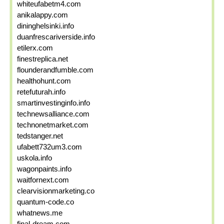
whiteufabetm4.com
anikalappy.com
dininghelsinki.info
duanfrescariverside.info
etilerx.com
finestreplica.net
flounderandfumble.com
healthohunt.com
retefuturah.info
smartinvestinginfo.info
technewsalliance.com
technonetmarket.com
tedstanger.net
ufabett732um3.com
uskola.info
wagonpaints.info
waitfornext.com
clearvisionmarketing.co
quantum-code.co
whatnews.me
final-dream.com