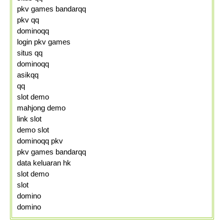
pkv games bandarqq
pkv qq
dominoqq
login pkv games
situs qq
dominoqq
asikqq
qq
slot demo
mahjong demo
link slot
demo slot
dominoqq pkv
pkv games bandarqq
data keluaran hk
slot demo
slot
domino
domino