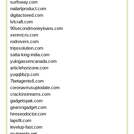
surfsway.com
nailartproduct.com
digitactseed.com
lvlcraft.com
90secondmoneyloans.com
xenmicro.com
rodrovers.com
tripssolution.com
satta-king-india.com
yukigassencanada.com
articlehorizone.com
yuqqbbzp.com
7betagents6.com
coronavirusuptodate.com
crackinstreams.com
gadgetspak.com
gearsngadget.com
hireseodoctor.com
lapsfit.com
levelup-fast.com
mytreepla.net