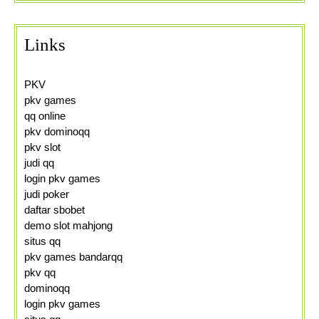
Links
PKV
pkv games
qq online
pkv dominoqq
pkv slot
judi qq
login pkv games
judi poker
daftar sbobet
demo slot mahjong
situs qq
pkv games bandarqq
pkv qq
dominoqq
login pkv games