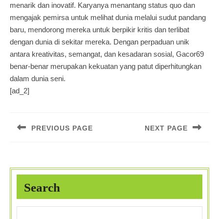
menarik dan inovatif. Karyanya menantang status quo dan
mengajak pemirsa untuk melihat dunia melalui sudut pandang
baru, mendorong mereka untuk berpikir kritis dan terlibat
dengan dunia di sekitar mereka. Dengan perpaduan unik
antara kreativitas, semangat, dan kesadaran sosial, Gacor69
benar-benar merupakan kekuatan yang patut diperhitungkan
dalam dunia seni.
[ad_2]
Post
navigation
PREVIOUS PAGE
NEXT PAGE
Previous
Next
post:
post:
Search