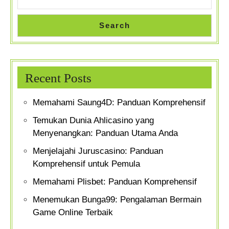
Search
Recent Posts
Memahami Saung4D: Panduan Komprehensif
Temukan Dunia Ahlicasino yang
Menyenangkan: Panduan Utama Anda
Menjelajahi Juruscasino: Panduan
Komprehensif untuk Pemula
Memahami Plisbet: Panduan Komprehensif
Menemukan Bunga99: Pengalaman Bermain
Game Online Terbaik