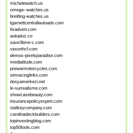
michelewatch.us
omega--watches.us
breitling-watches.us
tgarnettcentrallautoads.com
fixadvert.com
autopluz.co
save3time-c.com
vexonhcf.com
demos-pixelsparadise.com
mediatitude.com
prewarmotorcycles.com
simracinglinks.com
dosyamerkezi.net
le-surrealisme.com
showcasebeauty.com
insurancepolicyexpert.com
statkeycompany.com
carolinadeckbuilders.com
topinvestingblog.com
top50tools.com