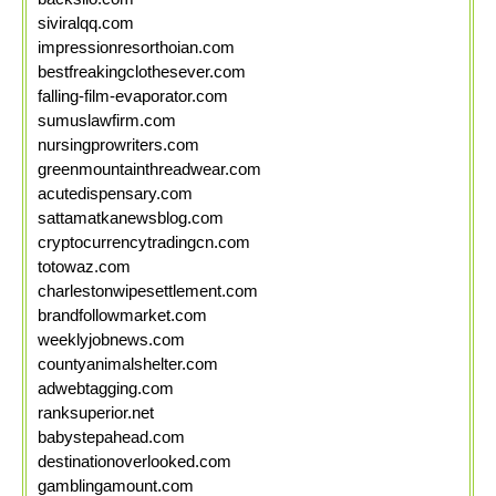
siviralqq.com
impressionresorthoian.com
bestfreakingclothesever.com
falling-film-evaporator.com
sumuslawfirm.com
nursingprowriters.com
greenmountainthreadwear.com
acutedispensary.com
sattamatkanewsblog.com
cryptocurrencytradingcn.com
totowaz.com
charlestonwipesettlement.com
brandfollowmarket.com
weeklyjobnews.com
countyanimalshelter.com
adwebtagging.com
ranksuperior.net
babystepahead.com
destinationoverlooked.com
gamblingamount.com