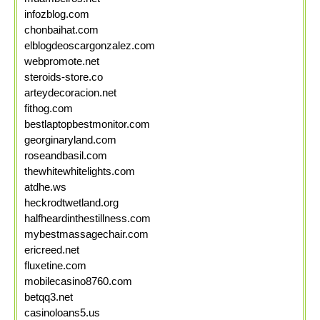
infozblog.com
chonbaihat.com
elblogdeoscargonzalez.com
webpromote.net
steroids-store.co
arteydecoracion.net
fithog.com
bestlaptopbestmonitor.com
georginaryland.com
roseandbasil.com
thewhitewhitelights.com
atdhe.ws
heckrodtwetland.org
halfheardinthestillness.com
mybestmassagechair.com
ericreed.net
fluxetine.com
mobilecasino8760.com
betqq3.net
casinoloans5.us