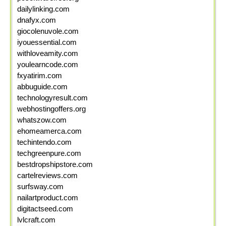
dailylinking.com
dnafyx.com
giocolenuvole.com
iyouessential.com
withloveamity.com
youlearncode.com
fxyatirim.com
abbuguide.com
technologyresult.com
webhostingoffers.org
whatszow.com
ehomeamerca.com
techintendo.com
techgreenpure.com
bestdropshipstore.com
cartelreviews.com
surfsway.com
nailartproduct.com
digitactseed.com
lvlcraft.com