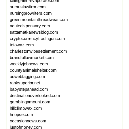
falling-film-evaporator.com
sumuslawfirm.com
nursingprowriters.com
greenmountainthreadwear.com
acutedispensary.com
sattamatkanewsblog.com
cryptocurrencytradingcn.com
totowaz.com
charlestonwipesettlement.com
brandfollowmarket.com
weeklyjobnews.com
countyanimalshelter.com
adwebtagging.com
ranksuperior.net
babystepahead.com
destinationoverlooked.com
gamblingamount.com
hillclimbwax.com
hnopse.com
occasionnews.com
lustofmoney.com