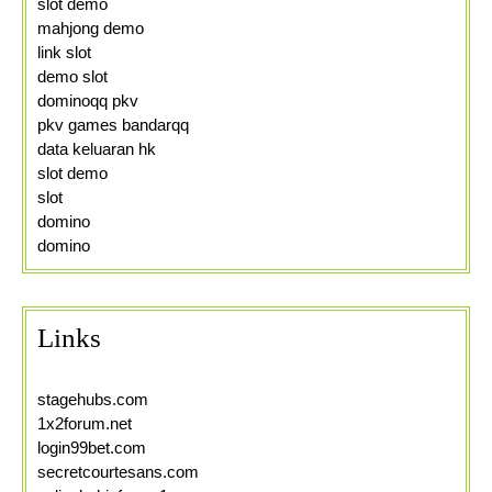
slot demo
mahjong demo
link slot
demo slot
dominoqq pkv
pkv games bandarqq
data keluaran hk
slot demo
slot
domino
domino
Links
stagehubs.com
1x2forum.net
login99bet.com
secretcourtesans.com