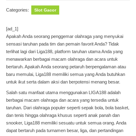
2025
Categories:
Slot Gacor
[ad_1]
Apakah Anda seorang penggemar olahraga yang menyukai
sensasi taruhan pada tim dan pemain favorit Anda? Tidak
terlihat lagi dari Liga188, platform taruhan utama Anda yang
menawarkan berbagai macam olahraga dan acara untuk
bertaruh. Apakah Anda seorang petaruh berpengalaman atau
baru memulai, Liga188 memiliki semua yang Anda butuhkan
untuk ikut serta dalam aksi dan berpotensi menang besar.
Salah satu manfaat utama menggunakan LIGA188 adalah
berbagai macam olahraga dan acara yang tersedia untuk
taruhan. Dari olahraga populer seperti sepak bola, bola basket,
dan tenis hingga olahraga khusus seperti anak panah dan
snooker, Liga188 memiliki sesuatu untuk semua orang. Anda
dapat bertaruh pada turnamen besar, liga, dan pertandingan