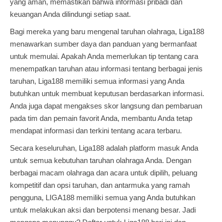
yang aman, memastikan bahwa informasi pribadi dan
keuangan Anda dilindungi setiap saat.
Bagi mereka yang baru mengenal taruhan olahraga, Liga188
menawarkan sumber daya dan panduan yang bermanfaat
untuk memulai. Apakah Anda memerlukan tip tentang cara
menempatkan taruhan atau informasi tentang berbagai jenis
taruhan, Liga188 memiliki semua informasi yang Anda
butuhkan untuk membuat keputusan berdasarkan informasi.
Anda juga dapat mengakses skor langsung dan pembaruan
pada tim dan pemain favorit Anda, membantu Anda tetap
mendapat informasi dan terkini tentang acara terbaru.
Secara keseluruhan, Liga188 adalah platform masuk Anda
untuk semua kebutuhan taruhan olahraga Anda. Dengan
berbagai macam olahraga dan acara untuk dipilih, peluang
kompetitif dan opsi taruhan, dan antarmuka yang ramah
pengguna, LIGA188 memiliki semua yang Anda butuhkan
untuk melakukan aksi dan berpotensi menang besar. Jadi